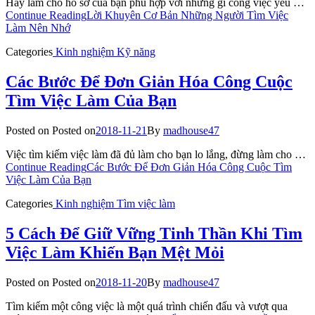
Hãy làm cho hồ sơ của bạn phù hợp với những gì công việc yêu …
Continue Reading
Lời Khuyên Cơ Bản Những Người Tìm Việc
Làm Nên Nhớ
Categories
Kinh nghiệm
Kỹ năng
Các Bước Để Đơn Giản Hóa Công Cuộc
Tìm Việc Làm Của Bạn
Posted on
Posted on
2018-11-21
By
madhouse47
Việc tìm kiếm việc làm đã đủ làm cho bạn lo lắng, đừng làm cho …
Continue Reading
Các Bước Để Đơn Giản Hóa Công Cuộc Tìm
Việc Làm Của Bạn
Categories
Kinh nghiệm
Tìm việc làm
5 Cách Để Giữ Vững Tinh Thần Khi Tìm
Việc Làm Khiến Bạn Mệt Mỏi
Posted on
Posted on
2018-11-20
By
madhouse47
Tìm kiếm một công việc là một quá trình chiến đấu và vượt qua