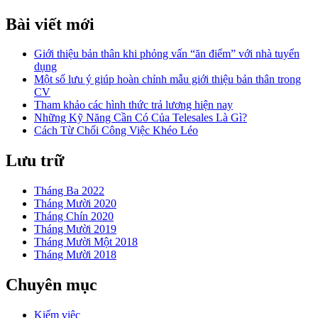
Bài viết mới
Giới thiệu bản thân khi phỏng vấn “ăn điểm” với nhà tuyển
dụng
Một số lưu ý giúp hoàn chỉnh mẫu giới thiệu bản thân trong
CV
Tham khảo các hình thức trả lương hiện nay
Những Kỹ Năng Cần Có Của Telesales Là Gì?
Cách Từ Chối Công Việc Khéo Léo
Lưu trữ
Tháng Ba 2022
Tháng Mười 2020
Tháng Chín 2020
Tháng Mười 2019
Tháng Mười Một 2018
Tháng Mười 2018
Chuyên mục
Kiếm việc