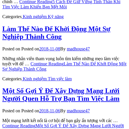
chính …
Continue Reading
5 Cách Để Giữ Vững Tinh Thần Khi
Tìm Việc Làm Khiến Bạn Mệt Mỏi
Categories
Kinh nghiệm
Kỹ năng
Làm Thế Nào Để Khởi Động Một Sự
Nghiệp Thành Công
Posted on
Posted on
2018-11-08
By
madhouse47
Những nhân viên tham vọng luôn tìm kiếm những mẹo làm việc
tuyệt vời để …
Continue Reading
Làm Thế Nào Để Khởi Động Một
Sự Nghiệp Thành Công
Categories
Kinh nghiệm
Tìm việc làm
Một Số Gợi Ý Để Xây Dựng Mạng Lưới
Người Quen Hỗ Trợ Bạn Tìm Việc Làm
Posted on
Posted on
2018-11-06
By
madhouse47
Một mạng lưới kết nối là cơ hội để bạn gây ấn tượng với các …
Continue Reading
Một Số Gợi Ý Để Xây Dựng Mạng Lưới Người