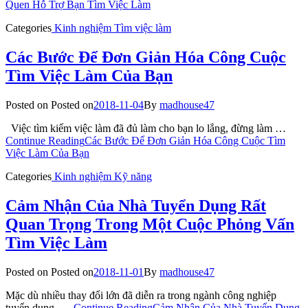
Quen Hỗ Trợ Bạn Tìm Việc Làm
Categories
Kinh nghiệm
Tìm việc làm
Các Bước Để Đơn Giản Hóa Công Cuộc
Tìm Việc Làm Của Bạn
Posted on
Posted on
2018-11-04
By
madhouse47
Việc tìm kiếm việc làm đã đủ làm cho bạn lo lắng, đừng làm …
Continue Reading
Các Bước Để Đơn Giản Hóa Công Cuộc Tìm
Việc Làm Của Bạn
Categories
Kinh nghiệm
Kỹ năng
Cảm Nhận Của Nhà Tuyển Dụng Rất
Quan Trọng Trong Một Cuộc Phỏng Vấn
Tìm Việc Làm
Posted on
Posted on
2018-11-01
By
madhouse47
Mặc dù nhiều thay đổi lớn đã diễn ra trong ngành công nghiệp
tuyển dụng, …
Continue Reading
Cảm Nhận Của Nhà Tuyển Dụng