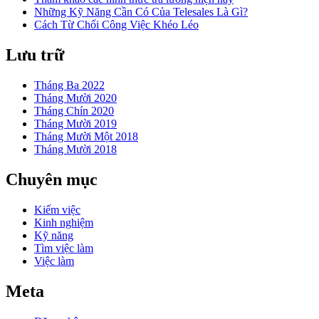
Những Kỹ Năng Cần Có Của Telesales Là Gì?
Cách Từ Chối Công Việc Khéo Léo
Lưu trữ
Tháng Ba 2022
Tháng Mười 2020
Tháng Chín 2020
Tháng Mười 2019
Tháng Mười Một 2018
Tháng Mười 2018
Chuyên mục
Kiếm việc
Kinh nghiệm
Kỹ năng
Tìm việc làm
Việc làm
Meta