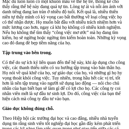
Mặc dù luôn luôn có một khuôn mẫu về thế hệ trẻ, thống kê cho
thấy rằng thế hệ này đang quá tự tin. Lòng tự ái và nỗi ám ảnh với
danh tiếng đang lan tràn ở nhiều độ tuổi. Kết quả là, nhiều thiên
niên tự thấy mình có kỳ vọng cao bất thường về loại công việc họ
có thể nhận được. Họ muốn bắt đầu với nhiều trách nhiệm hơn và
mức lương cao hơn, ngay cả khi họ không có nhiều kinh nghiệm.
Nếu họ không thể tìm thấy “công việc mơ ước” mà họ đang tìm
kiếm, họ sẽ ngừng hoặc ngừng tìm kiếm hoàn toàn. Những kỳ vọng
cao đó đang đè bẹp tiềm năng của họ.
Tập trung vào bên trong.
Có thể do sự ích kỷ liên quan đến thế hệ này, khi áp dụng cho công
việc, các thanh thiếu niên có xu hướng tập trung vào bản thân họ.
Họ nói về quá khứ của họ, sự giáo dục của họ, và những gì họ hy
vọng thoát khỏi công việc. Tuy nhiên, trong hầu hết các vị trí, tốt
hơn là nên tập trung vào người sử dụng lao động — nói cho chủ
nhân của bạn biết bạn sẽ làm gì để có lợi cho họ. Các công ty coi
nhân viên mới là sự đầu tư sinh lợi. Do đó, công việc của bạn thể
hiện cách mà công ty đầu tư vào bạn.
Giáo dục không đúng chỗ.
Theo Hiệp hội các trường đại học và cao đẳng, nhiều nhà tuyển
dụng tin rằng sinh viên tốt nghiệp đại học gần đây kém phát triển
trong các kỹ năng làm việc quan trọng như giao tiếp giữa các cá