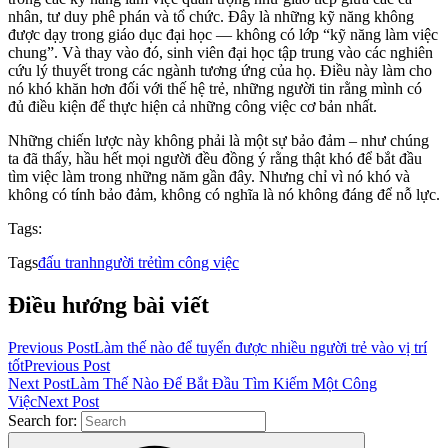
nhân, tư duy phê phán và tổ chức. Đây là những kỹ năng không
được dạy trong giáo dục đại học — không có lớp “kỹ năng làm việc
chung”. Và thay vào đó, sinh viên đại học tập trung vào các nghiên
cứu lý thuyết trong các ngành tương ứng của họ. Điều này làm cho
nó khó khăn hơn đối với thế hệ trẻ, những người tin rằng mình có
đủ điều kiện để thực hiện cả những công việc cơ bản nhất.
Những chiến lược này không phải là một sự bảo đảm – như chúng
ta đã thấy, hầu hết mọi người đều đồng ý rằng thật khó để bắt đầu
tìm việc làm trong những năm gần đây. Nhưng chỉ vì nó khó và
không có tính bảo đảm, không có nghĩa là nó không đáng để nỗ lực.
Tags:
Tags
đấu tranh
người trẻ
tìm công việc
Điều hướng bài viết
Previous Post
Làm thế nào để tuyển được nhiều người trẻ vào vị trí
tốt
Previous Post
Next Post
Làm Thế Nào Để Bắt Đầu Tìm Kiếm Một Công
Việc
Next Post
Search for: