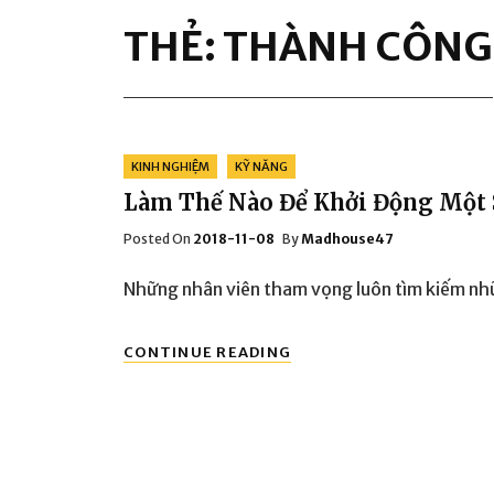
THẺ:
THÀNH CÔNG
Categories
KINH NGHIỆM
KỸ NĂNG
Làm Thế Nào Để Khởi Động Một
Posted
Posted On
2018-11-08
By
Madhouse47
On
Những nhân viên tham vọng luôn tìm kiếm nh
LÀM
CONTINUE READING
THẾ
NÀO
ĐỂ
KHỞI
ĐỘNG
MỘT